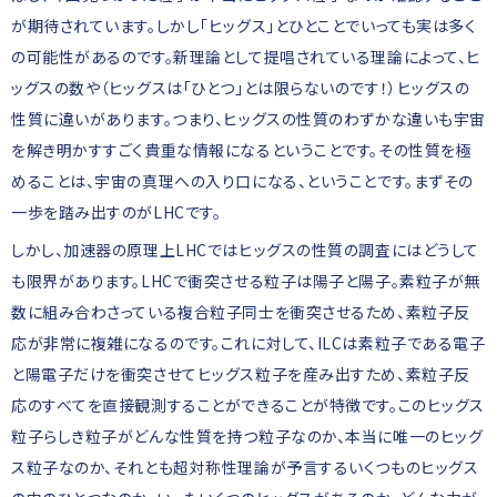
が期待されています。しかし「ヒッグス」とひとことでいっても実は多く
の可能性があるのです。新理論として提唱されている理論によって、ヒ
ッグスの数や（ヒッグスは「ひとつ」とは限らないのです！）ヒッグスの
性質に違いがあります。つまり、ヒッグスの性質のわずかな違いも宇宙
を解き明かすすごく貴重な情報になるということです。その性質を極
めることは、宇宙の真理への入り口になる、ということです。まずその
一歩を踏み出すのがLHCです。
しかし、加速器の原理上LHCではヒッグスの性質の調査にはどうして
も限界があります。LHCで衝突させる粒子は陽子と陽子。素粒子が無
数に組み合わさっている複合粒子同士を衝突させるため、素粒子反
応が非常に複雑になるのです。これに対して、ILCは素粒子である電子
と陽電子だけを衝突させてヒッグス粒子を産み出すため、素粒子反
応のすべてを直接観測することができることが特徴です。このヒッグス
粒子らしき粒子がどんな性質を持つ粒子なのか、本当に唯一のヒッグ
ス粒子なのか、それとも超対称性理論が予言するいくつものヒッグス