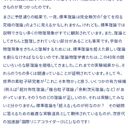
きものが見つかったのです。
まさに予想通りの結果で、一見、標準理論は完全無欠の「全てを司る
究極の理論」のように見えるかもしれません。けれども、標準理論では
説明できない多くの物理現象がすでに観測されています。また、理論と
してきちんと整理しきれていない部分があることも事実です。宇宙の
物理現象をきちんと理解するためには、標準理論を超えた新しい理論
を創らなければならないのです。理論物理学者たちは、この40年の間
にいろいろな新理論を提唱してきました。これまでの実験結果から、そ
れらのうちの多くは間違っていることが証明されています。そして今、
世界の素粒子研究者が「これこそ本物か」と思う、いくつかの有力候補
（例えば「超対称性理論」「複合粒子理論」「余剰次元理論」など）があ
がっています。そのうちのどの理論が正しいのか、それは実験してみな
いと分かりません。標準理論を「超える」ものが何なのか？ その疑問
に答えるための最適な実験道具として期待されているものが、次世代
の加速器「国際リニアコライダー(ILC)」なのです！