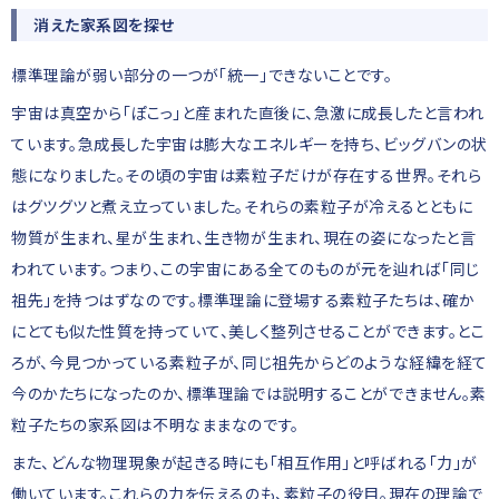
消えた家系図を探せ
標準理論が弱い部分の一つが「統一」できないことです。
宇宙は真空から「ぽこっ」と産まれた直後に、急激に成長したと言われ
ています。急成長した宇宙は膨大なエネルギーを持ち、ビッグバンの状
態になりました。その頃の宇宙は素粒子だけが存在する世界。それら
はグツグツと煮え立っていました。それらの素粒子が冷えるとともに
物質が生まれ、星が生まれ、生き物が生まれ、現在の姿になったと言
われています。つまり、この宇宙にある全てのものが元を辿れば「同じ
祖先」を持つはずなのです。標準理論に登場する素粒子たちは、確か
にとても似た性質を持っていて、美しく整列させることができます。とこ
ろが、今見つかっている素粒子が、同じ祖先からどのような経緯を経て
今のかたちになったのか、標準理論では説明することができません。素
粒子たちの家系図は不明なままなのです。
また、どんな物理現象が起きる時にも「相互作用」と呼ばれる「力」が
働いています。これらの力を伝えるのも、素粒子の役目。現在の理論で