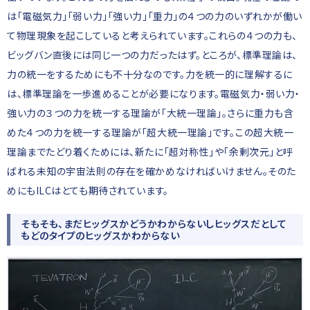
は「電磁気力」「弱い力」「強い力」「重力」の４つの力のいずれかが働い
て物理現象を起こしていると考えられています。これらの４つの力も、
ビッグバン直後には同じ一つの力だったはず。ところが、標準理論は、
力の統一をするためにも不十分なのです。力を統一的に理解するに
は、標準理論を一歩進めることが必要になります。電磁気力・弱い力・
強い力の３つの力を統一する理論が「大統一理論」。さらに重力も含
めた４つの力を統一する理論が「超大統一理論」です。この超大統一
理論までたどり着くためには、新たに「超対称性」や「余剰次元」と呼
ばれる未知の宇宙法則の存在を確かめなければいけません。そのた
めにもILCはとても期待されています。
そもそも、まだヒッグスかどうかわからないしヒッグスだとして
も
どのタイプのヒッグスかわからない