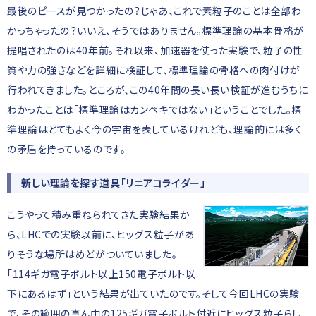
最後のピースが見つかったの？じゃあ、これで素粒子のことは全部わ
かっちゃったの？いいえ、そうではありません。標準理論の基本骨格が
提唱されたのは40年前。それ以来、加速器を使った実験で、粒子の性
質や力の強さなどを詳細に検証して、標準理論の骨格への肉付けが
行われてきました。ところが、この40年間の長い長い検証が進むうちに
わかったことは「標準理論はカンペキではない」ということでした。標
準理論はとてもよく今の宇宙を表しているけれども、理論的には多く
の矛盾を持っているのです。
新しい理論を探す道具「リニアコライダー」
こうやって積み重ねられてきた実験結果か
ら、LHCでの実験以前に、ヒッグス粒子があ
りそうな場所はめどがついていました。
「114ギガ電子ボルト以上150電子ボルト以
下にあるはず」という結果が出ていたのです。そして今回LHCの実験
で、その範囲の真ん中の125ギガ電子ボルト付近にヒッグス粒子らし