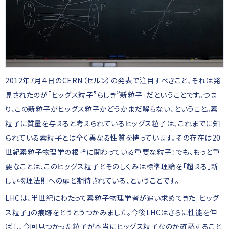
2012年7月４日のCERN（セルン）の発表で注目すべきこと、それは発
見されたのが「ヒッグス粒子”らしき”新粒子」だということです。つま
り、この新粒子がヒッグス粒子かどうかまだ解らない、ということ。素
粒子に質量を与えると考えられているヒッグス粒子は、これまでに知
られている素粒子とは全く異なる性質を持っています。その存在は20
世紀素粒子物理学の根幹に関わっている重要な粒子！でも、もっと重
要なことは、このヒッグス粒子とそのしくみは標準理論を「超える」新
しい物理法則への扉と期待されている、ということです。
LHCは、半世紀にわたって素粒子物理学者が追い求めてきた「ヒッグ
ス粒子」の痕跡をとうとうつかみました。今後LHCはさらに性能を伸
ばし、今回見つかった粒子が本当にヒッグス粒子なのか確認すること