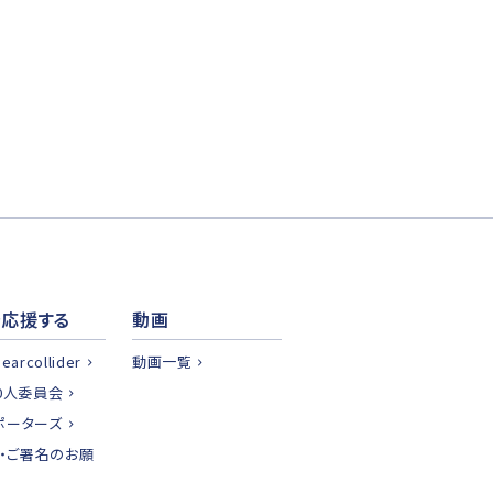
を応援する
動画
nearcollider
動画一覧
00人委員会
サポーターズ
・ご署名のお願