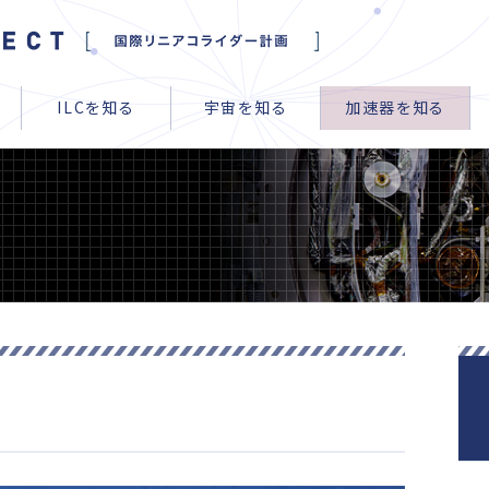
ILCを知る
宇宙を知る
加速器を知る
メディア掲載
ILCの目的
ILCでわかること
素粒子 vs 複合粒子
ILC100人委員会
イベント情報
日本の素粒子物理学
ILCが解明するいろい
円形加速器と線形加
ILCサポーターズ
最新
ら
キャラクター一覧
ヒッグスを解剖する
超伝導加速技術
ILCをマンガで紹介
ナノビーム技術
ILCを
加速器
宇宙
よくある質問
IL