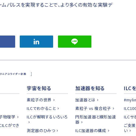
ビームパルスを実現することで､より多くの有効な実験デ
る
宇宙を知る
加速器を知る
ILC
素粒子の世界
加速器とは
#myli
ILCでわかること
素粒子 vs 複合粒子
ILC1
子物理学
ILCが解明するいろいろ
円形加速器と線形加速
ILC
器
ILCができ
ご支援
測定器のひみつ
ILC加速器の構成
い