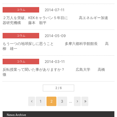
2014-07-11
コラム
２万人を突破、KEKキャラバン５年目に 高エネルギー加速
器研究機構 藤本 順平
2014-05-09
コラム
もう一つの地球探しに思うこと 多摩六都科学館館長 高
柳 雄一
2014-03-11
コラム
反転授業って聞いた事がありますか？ 広島大学 高橋
徹
2 / 6
1
2
3
...
News Archive