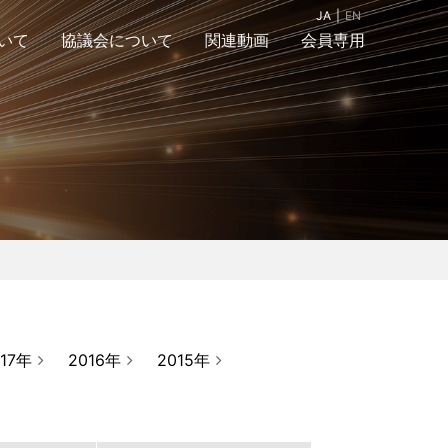
JA
EN
いて
協議会について
関連動画
会員専用
組織図
入会案内＆お問合
アクセスマップ
せ
017年
2016年
2015年