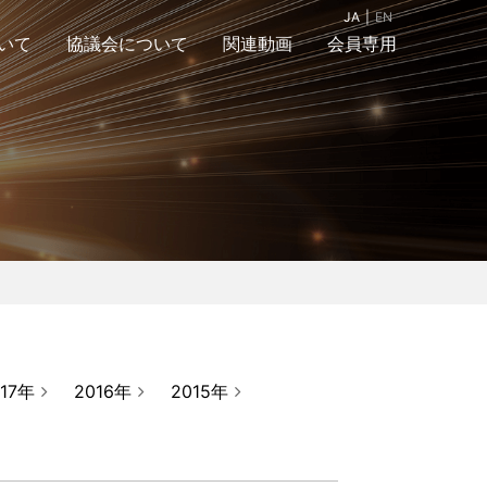
JA
EN
いて
協議会について
関連動画
会員専用
組織図
入会案内＆お問合
アクセスマップ
せ
017年
2016年
2015年