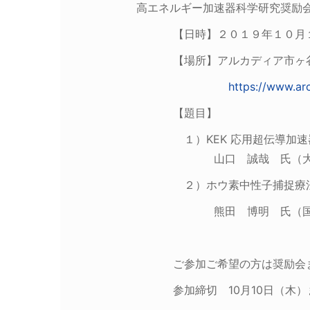
高エネルギー加速器科学研究奨励
【日時】２０１９年１０月１１
【場所】アルカディア市ヶ谷
https://www.ar
【題目】
１）KEK 応用超伝導加速器
山口 誠哉 氏（大学共同利
２）ホウ素中性子捕捉療法（B
熊田 博明 氏（国立大学法
ご参加ご希望の方は奨励会まで
参加締切 10月10日（木）