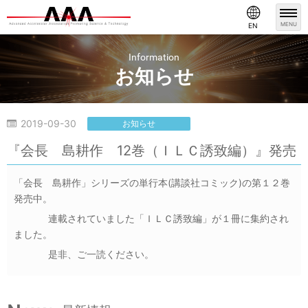
MENU
EN
Information
お知らせ
2019-09-30
お知らせ
『会長 島耕作 12巻（ＩＬＣ誘致編）』発売
「会長 島耕作」シリーズの単行本(講談社コミック)の第１２巻
発売中。
連載されていました「ＩＬＣ誘致編」が１冊に集約され
ました。
是非、ご一読ください。