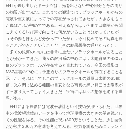
EHTが映し出したドーナツは，光を出さない中心部分とその周り
の物質が出す光だ。これまでの観測では，ブラックホールからの
電波や重力波によってその存在が示されてきたが，大きさをもっ
た像はこれが初めてである。例えるならば，今までは暗闇から聞
こえてくる叫び声で向こうに何かがいることは分かっていたが
（その姿もほとんど分かっていたが），今回初めてその写真を撮
ることができたということだ（その結果想像の通りだった）。
多くの銀河の中心には非常に重たいブラックホールがあること
もが分かってきた。我々の銀河系の中心には，太陽質量の430万
倍のブラックホールが存在すると言われている。今回の撮影は
M87星雲の中心に，予想通りのブラックホールが存在することを
示した。それにしてもこのブラックホールの質量は太陽の65億
倍，光を閉じ込める範囲の目安となる写真の黒い範囲は太陽系が
すっぽり入ってしまう大きさだ。宇宙には我々の想像を絶する世
界がある。
EHTによる撮影には電波干渉計という技術が用いられた。世界
中の電波望遠鏡のデータを使って地球規模の大きさの望遠鏡とし
ての性能を得る。その性能は視力300万ということだ。少し面倒
だが視力300万の意味を考えてみる。視力を測るために，ランド