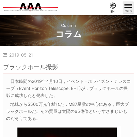
MENU
EN
Column
コラム
2019-05-21
コラム
ブラックホール撮影
日本時間の2019年4月10日，イベント・ホライズン・テレスコ
ープ（Event Horizon Telescope: EHT)が，ブラックホールの撮
影に成功したと発表した。
地球から5500万光年離れた，M87星雲の中心にある，巨大ブ
ラックホールだ。その質量は太陽の65億倍というすさまじいも
のだそうである。