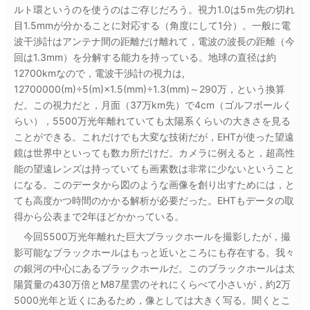
ルト環というのを使うのはご存じだろう。視力1.0は5ｍ先の切れ
目1.5mmが分かることに対応する（角度にして1分）。一般に電
波干渉計はアンテナ間の距離だけ離れて，電波の波長の距離（今
回は1.3mm）を分解する能力を持っている。地球の直径は約
12700kmなので，電波干渉計の視力は,
12700000(m)÷5(m)×1.5(mm)÷1.3(mm)～290万，という換算
だ。この視力だと，月面（37万km先）で4cm（ゴルフボールく
らい），5500万光年離れていても太陽系くらいの大きさを見る
ことができる。これだけでも大変な技術だが，EHTが使った望遠
鏡は世界中といっても数カ所だけだ。カメラに例えると，超高性
能の望遠レンズは持っていても画素数は非常に少ないということ
になる。このデータから図のような画像を創り出すためには，と
ても高度かつ時間のかかる解析が必要だった。EHTもデータの取
得から公表まで2年ほどかかっている。
今回5500万光年離れた巨大ブラックホールを撮影したが，撮
影可能なブラックホールはもっと近いところにも存在する。我々
の銀河の中心にあるブラックホールだ。このブラックホールは太
陽質量の430万倍とM87星雲のそれにくらべて小さいが，約2万
5000光年と近くにあるため，像としては大きく写る。聞くとこ