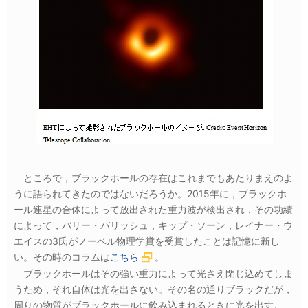
ところで，ブラックホールの存在はこれまでもあたりまえのよ
うに語られてきたのではないだろうか。2015年に，ブラックホ
ール連星の合体によって放出された重力波が検出され，その功績
によって，バリー・バリッシュ，キップ・ソーン，レイナー・ウ
エイスの3氏がノーベル物理学賞を受賞したことは記憶に新し
い。その時のコラムは
こちら
。
ブラックホールはその強い重力によって光さえ閉じ込めてしま
うため，それ自体は光を出さない。その名の通りブラックだが，
周りの物質がブラックホールに飲み込まれるときに光を出す。