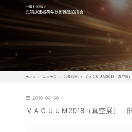
一般社団法人
先端加速器科学技術推進協議会
会長挨拶
趣意書
協
Home
ニュース
お知らせ
ＶＡＣＵＵＭ2018（真空展） 
お知らせシンポジウム・イ
2018-08-30
ベント
ＶＡＣＵＵＭ2018（真空展） 開催