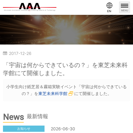
MENU
EN
2017-12-26
シンポジウム・イベント
「宇宙は何からできているの？」を東芝未来科
学館にて開催しました。
小学生向け紙芝居＆霧箱実験イベント「宇宙は何からできている
の？」を
東芝未来科学館
にて開催しました。
News
最新情報
2026-06-30
お知らせ