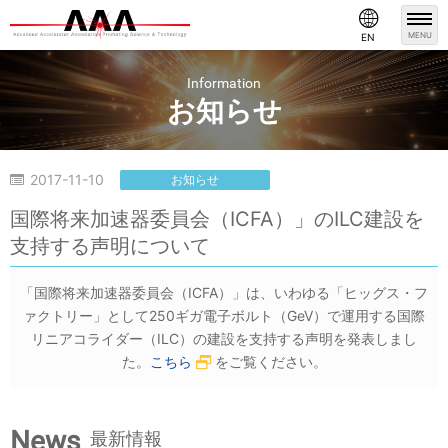
MENU
EN
Information
お知らせ
2017-11-10
お知らせ
国際将来加速器委員会（ICFA）」のILC建設を
支持する声明について
「国際将来加速器委員会（ICFA）」は、いわゆる「ヒッグス・フ
ァクトリー」として250ギガ電子ボルト（GeV）で運用する国際
リニアコライダー（ILC）の建設を支持する声明を発表しまし
た。
こちら
をご覧ください。
News
最新情報