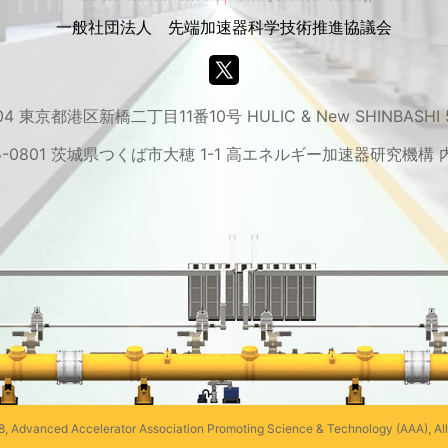
一般社団法人 先端加速器科学技術推進協議会
04 東京都港区新橋二丁目11番10号 HULIC & New SHINBASHI
5-0801 茨城県つくば市大穂 1-1 高エネルギー加速器研究機構 
, Advanced Accelerator Association Promoting Science & Technology (AAA), All