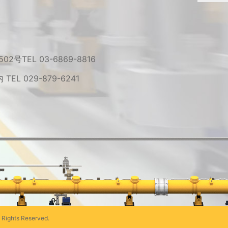
 502号
TEL 03-6869-8816
内
TEL 029-879-6241
 Rights Reserved.