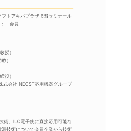
富士ソフトアキバプラザ 6階セミナール
 対 象： 会員
 教授）
助教）
取締役）
式会社 NECST応用機器グループ
術、ILC電子銃に直接応用可能な
電源技術について会員企業から技術