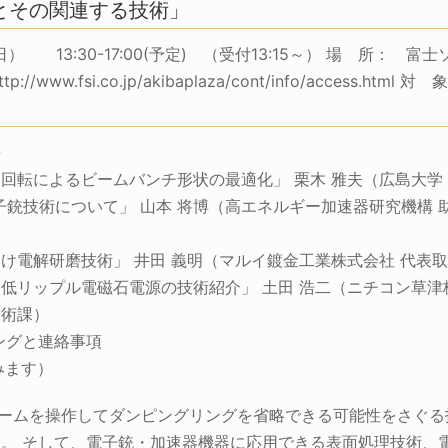
とその関連する技術」
日） 13:30-17:00(予定) （受付13:15～） 場 所： 
p://www.fsi.co.jp/akibaplaza/cont/info/access.html
長
回転によるビームバンチ形状の最適化」 栗木 雅夫（広島大学
電子銃技術について」 山本 将博（高エネルギー加速器研究機構 
け電解研磨技術」 井田 義明（マルイ鍍金工業株式会社 代表
低リップル電磁石電源の技術紹介」 土田 浩二（ニチコン草津株
技術課）
ングと連絡事項
みます）
ビームを操作してダンピングリングを省略できる可能性をさぐる技
ます。 そして、電子銃・加速器機器に応用できる表面処理技術、