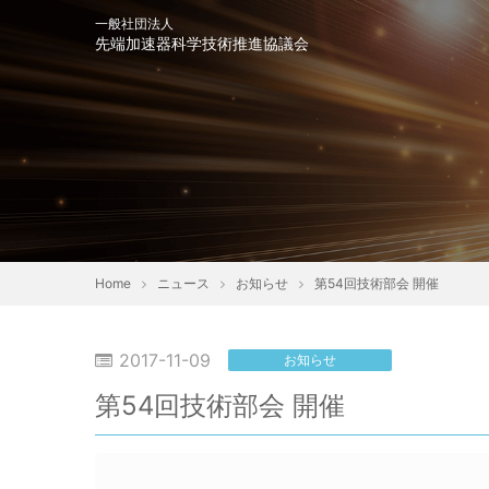
一般社団法人
先端加速器科学技術推進協議会
会長挨拶
趣意書
協
Home
ニュース
お知らせ
第54回技術部会 開催
2017-11-09
お知らせ
第54回技術部会 開催