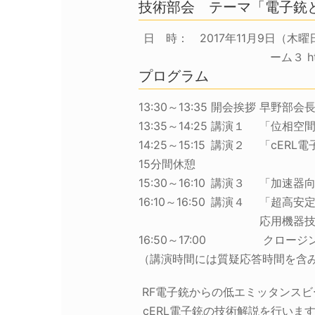
技術部会 テーマ「電子銃
日 時： 2017年11月9日（木曜
ーム３ htt
プログラム
13:30～13:35
開会挨拶
早野部会
13:35～14:25
講演１
「位相空間
14:25～15:15
講演２
「cERL
15分間休憩
15:30～16:10
講演３
「加速器向
16:10～16:50
講演４
「超高安定
応用機器
16:50～17:00
クロージ
（講演時間には質疑応答時間を含
RF電子銃からの低エミッタンス
cERL電子銃の技術解説を行い