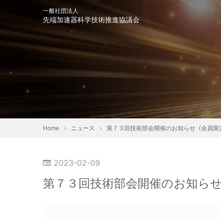
一般社団法人
先端加速器科学技術推進協議会
会長挨拶
趣意書
協
Home
ニュース
第７３回技術部会開催のお知らせ《会員限定》（
2023-02-09
シンポジウム・イベント
第７３回技術部会開催のお知らせ《