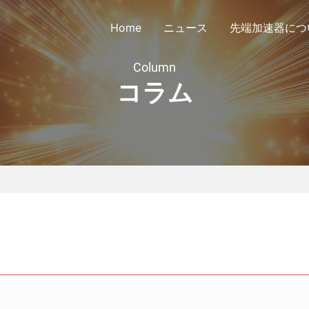
Home
ニュース
先端加速器につ
Column
コラム
議会定款
公告
会員リスト
協議会