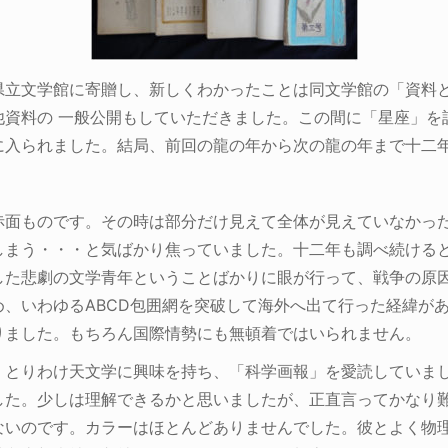
県立文学館に寄贈し、新しくわかったことは同文学館の「資料と
他資料の 一般公開もしていただきました。この間に「星座」を
に入られました。結局、前回の龍の年から次の龍の年まで十二
赤面ものです。その時は部分だけ見えて全体が見えていなかっ
しまう・・・と気ばかり焦っていました。十二年も調べ続ける
した悲劇の文学青年ということばかりに眼が行って、戦争の原
、いわゆるABCD包囲網を突破して海外へ出て行った経緯が
りました。もちろん国際情勢にも無頓着ではいられません。
。とりわけ天文学に興味を持ち、「科学画報」を愛読していま
した。少しは理解できるかと思いましたが、正直言ってかなり
ないのです。カラーはほとんどありませんでした。彼とよく物