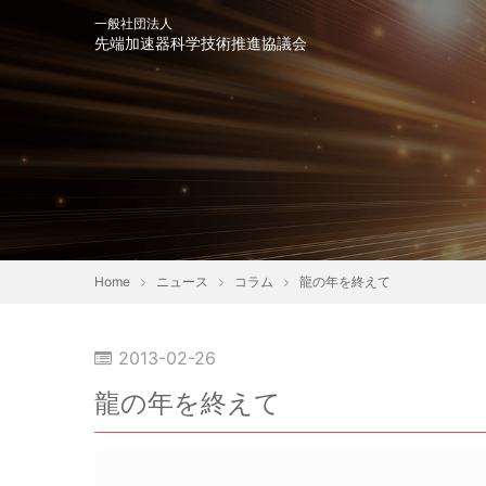
一般社団法人
先端加速器科学技術推進協議会
会長挨拶
趣意書
協
Home
ニュース
コラム
龍の年を終えて
2013-02-26
コラム
龍の年を終えて