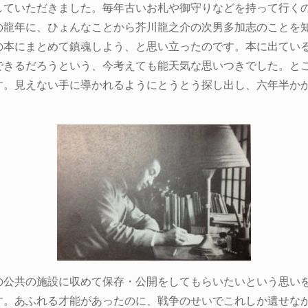
していただきました。毎年古いお札や御守りなどを持って行く
の龍年に、ひょんなことから芥川龍之介の次男多加志のことを
の本にまとめて鎮魂しよう、と思い立ったのです。本に出てい
できるだろうという、今考えても能天気な思いつきでした。と
す。見えない手に導かれるようにとうとう探し出し、六年半か
の公共の施設に収めて保存・公開をしてもらいたいという思い
す。あふれる才能があったのに、戦争のせいでこれしか遺せな