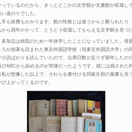
かっているのだから、きっとどこかの文学館か文書館が収蔵し
長い道のりでした。
人手も経費もかかります。館の性格とは違うからと断られたり
れから四年かかって、とうとう収蔵してもらえる文学館を見つ
。多加志は病気のため一年休学したことになっていました。母
ころが拙著を読まれた東京外国語学校（現東京外国語大学）の
で小説ばかりを読んでいたので、出席日数が足りず留年したの
再びABCから始めるのが苦痛だったようです。彼には残された
は私が想像した以上で、それらを裏付ける同級生宛の葉書も見
かび上がってくるのです。