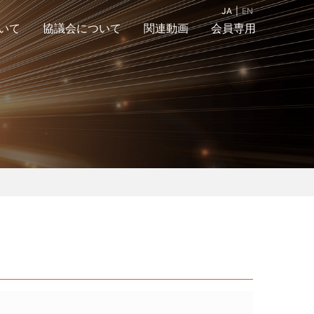
JA
EN
いて
協議会について
関連動画
会員専用
組織図
入会案内＆お問合
アクセスマップ
せ