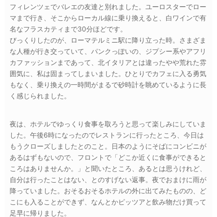
フィレンツェでバレエの友達と別れました。ユーロスターでロー
マまで行き、そこからローカル線に乗り換えると、白ワインで有
名なフラスカティまで30分ほどです。
びっくりしたのが、ローマテルミニ駅に降り立った時。さまざま
な人種が行き交っていて、パンクっぽいの、ジプシー系やアフリ
カファッションまであって、北イタリアとは違ったやや荒れた雰
囲気に、私は固まってしまいました。ひとりでカフェに入る勇気
もなく、乗り換えの一時間がまるで砂時計を眺めているように長
く感じられました。
夜は、ホテルでゆっくり食事を取ろうと思って楽しみにしていま
した。午後6時になったのでレストランに行ったところ、今日は
もうクローズしましたとのこと。日本のようにそばにコンビニが
あるはずもないので、フロントで「どこか近くに食事ができると
ころはありませんか。」と聞いたところ、あるとは思うけれど、
自分は行ったことはない、とのすげない返事。夜でおまけに雨が
降っていました。おそるおそるホテルの外に出てみたものの、ど
こにも入ることができず、なんとかピッツアと飲み物だけ買って
足早に帰りました。