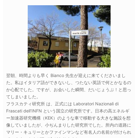
翌朝、時間よりも早く Bianco 先生が迎えに来てくださいまし
た。私はイタリア語ができないし、つたない英語で何とかなるの
か心配でした。ですが、お会いした瞬間、だいじょうぶ！と思っ
てしまいました。
フラスカティ研究所 は、正式には Laboratori Nazionali di
Frascati dell’INFN という国立の研究所です。日本の高エネルギ
ー加速器研究機構（KEK）のような車で移動する大きな施設を想
像していましたが、小ぢんまりした研究所でした。所内の道路に
マリー・キュリーとかファインマンなど有名人の名前が付けられ