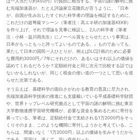
は一人当たり約450円）の負担に相当する。宇宙の謎の解明に挑
む先端加速器が、たとえ評論家立花隆氏が言うように、『日本
が、自国が生み出したすぐれた科学者の理論を検証するために、
これだけの超弩級マシーン（筆者注：高エネ研の加速器KEKB）
を作り上げ、それで理論を見事に検証し、2人の科学者（筆者
注：小林・益川両先生）にノーベル賞をとらせたという事実は、
日本がもっともっと誇ってよいものである。』ものであっても、
果たして日本の国民一人ひとりが、例えばILC計画のために必要
な費用約3000円／7年にそれだけの、あるいはそれ以上の価値を
認めてくれるだろうか？定額給付金と同じ次元で比較する話では
ないかもしれないが、同じく税金の使い道の一つとして思いを巡
らせた次第である。
そう云えば、基礎科学の面白さがわかる教育の普及に尽力され、
先端加速器科学技術の推進にも支援戴いている平成基礎科学財団
や、世界トップレベル研究拠点として宇宙の謎の解明に挑む東京
大学数物連携宇宙研究機構が、必要な資金を集めるために寄付を
募っている。筆者は、定額給付金で支給される1万2000円をそっ
くりそのまま、このような機関に寄付しようかと考えている。こ
ちらは、間違いなく「1万2000円」以上の価値を生みそうだから
である。宇宙は、遠くて、近い存在だった。