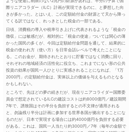
ような使途に制限のない2兆円の財源があれば、半分の予算で国
際リニアコラダー（ILC）計画が実現できるのに、と夢想した向
きが多かった。とはいえ、この定額給付金の財源とて天から降っ
てくる訳ではなく、れっきとした税金の一部である。
日頃、消費税の導入や税率引き上げに代表されるような「税金の
徴収」には敏感だが、相対的に「税金の使途」ついては関心の薄
かった国民の多くが、今回は定額給付金問題を通して、結果的に
税金の使われ方（使い方）を日常会話レベルで考えたことにな
る。このお金が、期待されたとおりに貯蓄ではなく消費に回り、
それぞれの地域経済の活性化に役立ち、これまでにない形の公共
投資の効果が国民一人ひとりに実感されることになれば、「1万
2000円」の定額給付金は、実体以上の価値を与えるものとなる
かもしれない。
ところで、先ほどの夢の続きだが、現在リニアコライダー国際委
員会で想定されているILCの建設コストは約8000億円／建設期間
7年で、誘致国はその半分を負担するとの不文律が適用される
と、勿論残り半分は計画に参加する世界各国が拠出することにな
るのだが、日本で実現する場合には約4000億円を負担する必要
がある。これは、国民一人当たり約3000円／7年（毎年の金額で