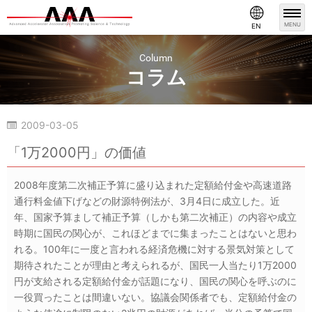
MENU
EN
Column
コラム
2009-03-05
コラム
「1万2000円」の価値
2008年度第二次補正予算に盛り込まれた定額給付金や高速道路
通行料金値下げなどの財源特例法が、3月4日に成立した。近
年、国家予算まして補正予算（しかも第二次補正）の内容や成立
時期に国民の関心が、これほどまでに集まったことはないと思わ
れる。100年に一度と言われる経済危機に対する景気対策として
期待されたことが理由と考えられるが、国民一人当たり1万2000
円が支給される定額給付金が話題になり、国民の関心を呼ぶのに
一役買ったことは間違いない。協議会関係者でも、定額給付金の