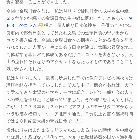
食を観察することができました。
今回の金環日食を前に、私はＮＨＫで皆既日食の取材や生中継、
２５年前の沖縄での金環日食の生中継に関わったこともあり、
Ｗ
ＥＢ上のコラム
欄に、個人的な日食体験を、子供のころに奈
良市内で部分日食として見た礼文島での金環日食の思い出から
長々と書き続け、今回の金環日食への期待をまとめる機会を与え
られました。人間が一生に出会う日食体験は、太陽の異変を地上
で体感する非日常的体験であるだけに、コラムを書きながら、人
生の流れにそれなりのアクセントをもたらすものであることにも
気づかされました。
私はＮＨＫに入り、最初に所属した部では教育テレビの高校向け
講座番組を担当していました。そんな中で、機会があれば、大学
で学んできた太陽の科学をテーマに総合テレビで一般社会の人々
への番組を作りたいと願っていました。その願いを叶えてくれた
のが、１９７３年６月３０日に北アフリカのモーリタニアからサ
ハラ砂漠を横切り、ケニア北部を通る、７分以上と言う継続時間
では２０世紀最大級の皆既日食でした。
海外の取材はまだ１６ミリフィルムによる取材の時代、生中継な
どは思いも及ばない時代です。おまけに取材経費の掛かる海外取