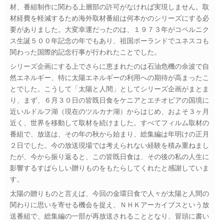
材、番組制作に関わる上層部の許可がなければ実現しません。取
材経費を軽減するため海外取材番組は何本かのシリーズにする必
要がありました。大変幸運だったのは、１９７３年がコペルニク
ス生誕５００年記念の年でもあり、祖国ポーランドでユネスコも
関わった国際的記念行事が行われたことでした。
シリーズ企画にする上でさらに恵まれたのは石油危機の余波で自
然エネルギー、特に太陽エネルギーの利用への期待が高まったこ
とでした。こうして「太陽と人間」としてシリーズ企画がまとま
り、まず、６月３０日の皆既日食をケニアとエチオピアの国境に
近いルドルフ湖（現在のツルカナ湖）からはじめ、およそ３ヶ月
近く、世界を移動して取材を続けました。すべてフィルム取材の
番組で、放送は、その年の秋から始まり、総集編は年明けの正月
２日でした。今の放送現場では考えられない経験を積み重ねまし
たが、今から振り返ると、この皆既日食は、その後の私の人生に
影響するすばらしい贈りものをもたらしてくれたと感謝していま
す。
太陽の贈りものと言えば、今回の金環日食で人々が太陽と人間の
関わりに思いを寄せる機会を捉え、ＮＨＫアーカイブスという放
送番組で、総集編の一部が再放送されることとなり、冒頭に書い