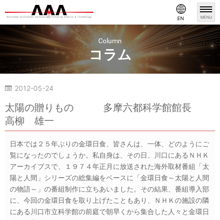
MENU
EN
Column
コラム
2012-05-24
コラム
太陽の贈りもの 多摩六都科学館館長
高柳 雄一
日本では２５年ぶりの金環日食、皆さんは、一体、どのようにご
覧になったのでしょうか。私自身は、その日、川口にあるＮＨＫ
アーカイブスで、１９７４年正月に放送された海外取材番組「太
陽と人間」シリーズの総集編をベースに「金環日食～太陽と人間
の物語～」の番組制作に立ちあいました。その結果、番組導入部
に、今回の金環日食を取り上げたこともあり、ＮＨＫの施設の隣
にある川口市立科学館の前庭で朝早くから集合した人々と金環日