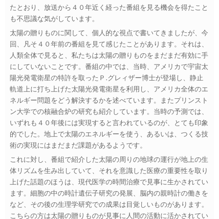
たとおり、放送から４０年近く経った番組を見る機会を得たこと
も不思議な気がしています。
太陽の贈りものに関して、個人的な視点で書いてきましたが、今
回、凡そ４０年前の番組を見て感じたことがあります。それは、
人類全体で見ると、私たちは太陽の贈りものをまだまだ有効に手
にしていないことです。番組の中では、当時、アメリカで宇宙太
陽光発電衛星の特許を取ったＰ.グレィザー博士が登場し、静止
軌道上に打ち上げた太陽光発電衛星を利用し、アメリカ全体のエ
ネルギー問題をどう解決するかを述べています。またプリンスト
ン大学での核融合炉の研究も紹介しています。当時の予測では、
いずれも４０年後には実現すると言われているのが、とても印象
的でした。地上で太陽のエネルギーを使う、あるいは、つくる技
術の実現にはまだまだ課題があるようです。
これに対し、番組で紹介した太陽の周りの地球の運行が地上の生
体リズムを生み出していて、それを意識した医療の重要性を取り
上げた話題のほうは、現代医学の時間治療で見事に生かされてい
ます。細胞の中の時計遺伝子研究の発展、脳内の親時計の働きを
など、その後の生理学研究での成果は目覚しいものがあります。
こちらの方は太陽の贈りものが見事に人間の活動に活かされてい