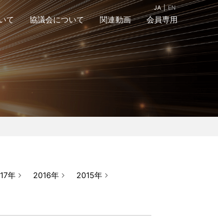
JA
EN
いて
協議会について
関連動画
会員専用
組織図
入会案内＆お問合
アクセスマップ
せ
017年
2016年
2015年