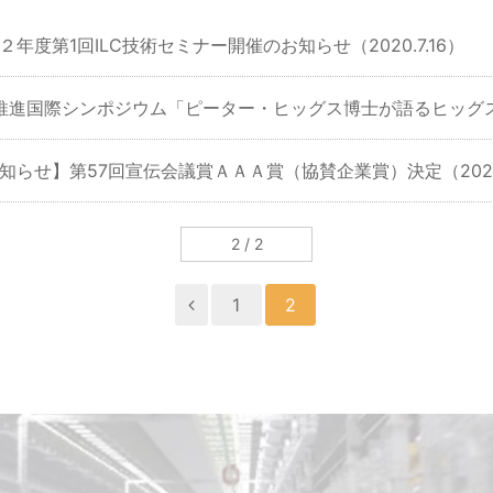
２年度第1回ILC技術セミナー開催のお知らせ（2020.7.16）
C推進国際シンポジウム「ピーター・ヒッグス博士が語るヒッグス粒子
知らせ】第57回宣伝会議賞ＡＡＡ賞（協賛企業賞）決定（2020.
2 / 2
1
2